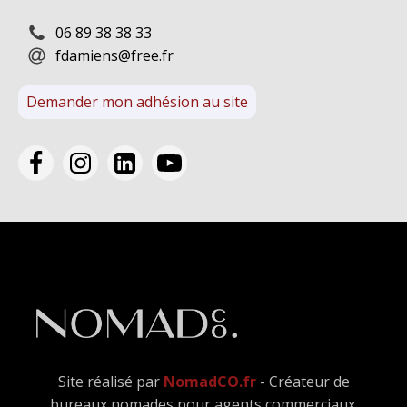
06 89 38 38 33
fdamiens@free.fr
Demander mon adhésion au site
Site réalisé par
NomadCO.fr
- Créateur de
bureaux nomades pour agents commerciaux.