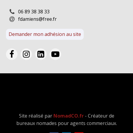
06 89 38 38 33
fdamiens@free.fr
Demander mon adhésion au site
Site réalisé par
NomadCO.fr
- Créateur de
bureaux nomades pour agents commerciaux.