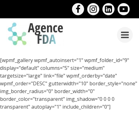
[wpmf_gallery wpmf_autoinsert="1" wpmf_folder_id="9"
display="default" columns="5" size="medium"
targetsize="large" link="file" wpmf_orderby="date"
wpmf_order="DESC" gutterwidth="10" border_style="none"
img_border_radius="0" border_width="0"
border_color="transparent" img_shadow="0 0 0 0
transparent" autoplay="1" include_children="0"]